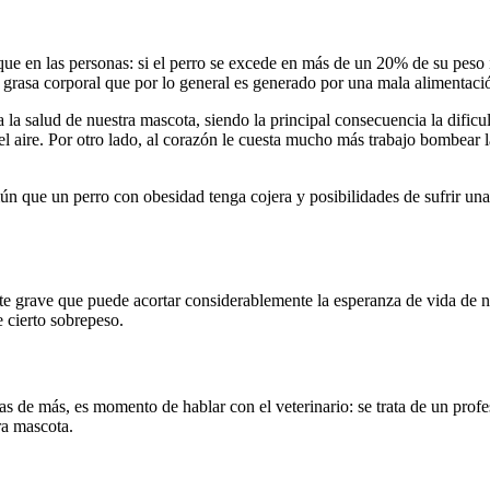
e en las personas: si el perro se excede en más de un 20% de su peso 
rasa corporal que por lo general es generado por una mala alimentaci
la salud de nuestra mascota, siendo la principal consecuencia la dificu
l aire. Por otro lado, al corazón le cuesta mucho más trabajo bombear l
 que un perro con obesidad tenga cojera y posibilidades de sufrir una ro
e grave que puede acortar considerablemente la esperanza de vida de nu
e cierto sobrepeso.
 de más, es momento de hablar con el veterinario: se trata de un profe
ra mascota.