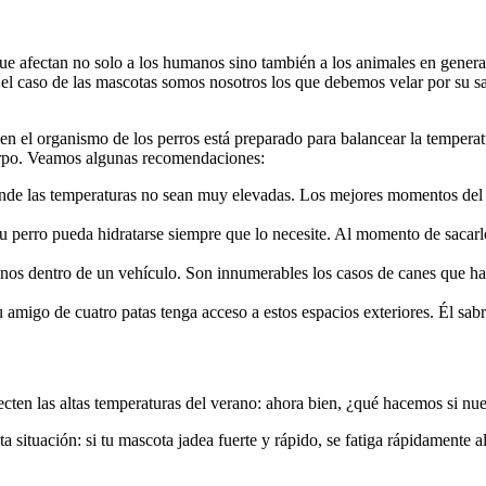
que afectan no solo a los humanos sino también a los animales en general
 el caso de las mascotas somos nosotros los que debemos velar por su sa
 el organismo de los perros está preparado para balancear la temperatur
uerpo. Veamos algunas recomendaciones:
onde las temperaturas no sean muy elevadas. Los mejores momentos del dí
u perro pueda hidratarse siempre que lo necesite. Al momento de sacarlo
os dentro de un vehículo. Son innumerables los casos de canes que han 
u amigo de cuatro patas tenga acceso a estos espacios exteriores. Él sab
ten las altas temperaturas del verano: ahora bien, ¿qué hacemos si nues
a situación: si tu mascota jadea fuerte y rápido, se fatiga rápidamente a