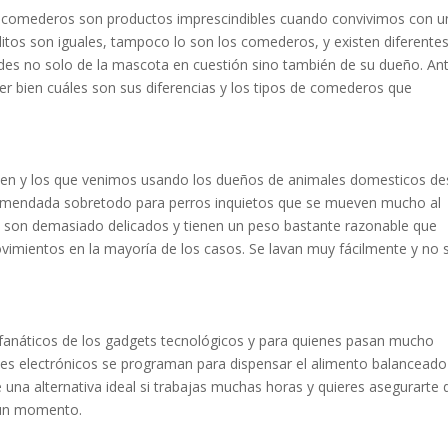
 comederos son productos imprescindibles cuando convivimos con u
itos son iguales, tampoco lo son los comederos, y existen diferente
des no solo de la mascota en cuestión sino también de su dueño. An
er bien cuáles son sus diferencias y los tipos de comederos que
ten y los que venimos usando los dueños de animales domesticos d
omendada sobretodo para perros inquietos que se mueven mucho al
o son demasiado delicados y tienen un peso bastante razonable que
ovimientos en la mayoría de los casos. Se lavan muy fácilmente y no 
anáticos de los gadgets tecnológicos y para quienes pasan mucho
ntes electrónicos se programan para dispensar el alimento balanceado
 una alternativa ideal si trabajas muchas horas y quieres asegurarte 
ngun momento.