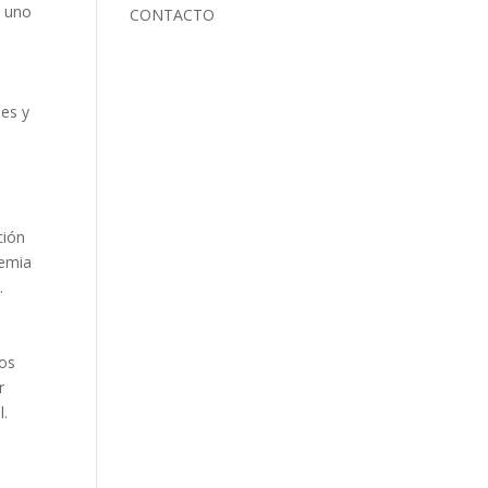
s uno
CONTACTO
ses y
ción
cemia
.
los
r
l.