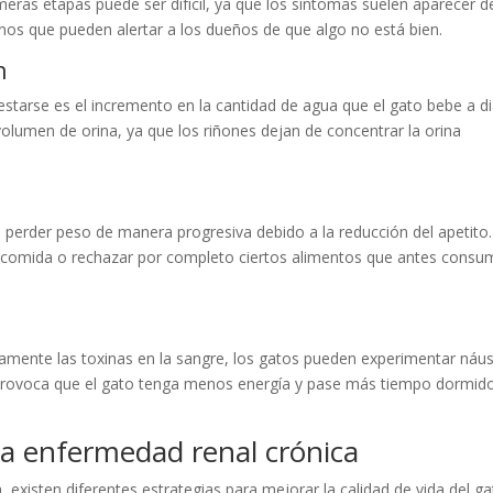
meras etapas puede ser difícil, ya que los síntomas suelen aparecer d
nos que pueden alertar a los dueños de que algo no está bien.
n
tarse es el incremento en la cantidad de agua que el gato bebe a di
volumen de orina, ya que los riñones dejan de concentrar la orina
perder peso de manera progresiva debido a la reducción del apetito.
 comida o rechazar por completo ciertos alimentos que antes consu
ctamente las toxinas en la sangre, los gatos pueden experimentar náu
l, provoca que el gato tenga menos energía y pase más tiempo dormid
la enfermedad renal crónica
, existen diferentes estrategias para mejorar la calidad de vida del ga