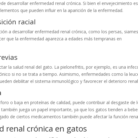
ede desarrollar enfermedad renal crónica. Si bien el envejecimiento e
 elementos que pueden influir en la aparición de la enfermedad.
ición racial
ción a desarrollar enfermedad renal crónica, como los persas, siame
 hacer que la enfermedad aparezca a edades más tempranas en
revias
tar la salud renal del gato. La pielonefritis, por ejemplo, es una infec
rónico si no se trata a tiempo. Asimismo, enfermedades como la leu
pueden debilitar el sistema inmunológico y favorecer el deterioro renal
a
oro o baja en proteínas de calidad, puede contribuir al desgaste de 
a también juega un papel importante, ya que los gatos tienden a bebe
ado de ciertos medicamentos también puede afectar la función rena
 renal crónica en gatos