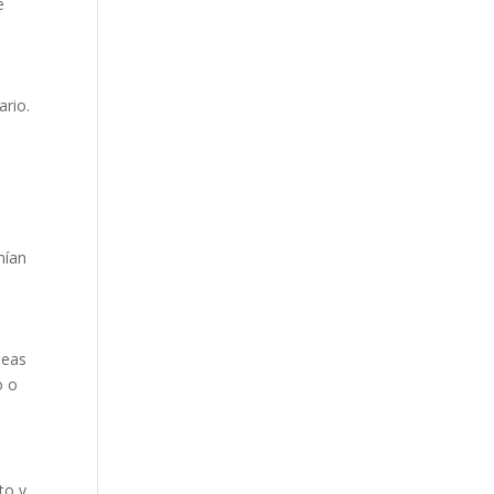
e
ario.
mían
seas
o o
to y