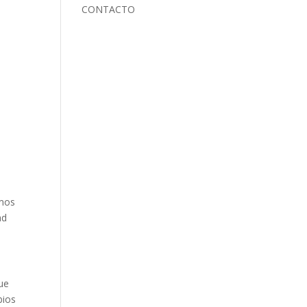
CONTACTO
emos
ad
ue
bios