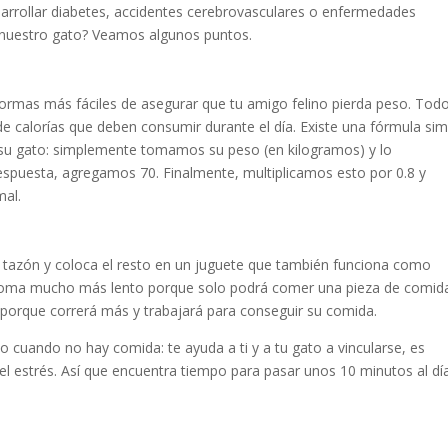
desarrollar diabetes, accidentes cerebrovasculares o enfermedades
nuestro gato? Veamos algunos puntos.
 formas más fáciles de asegurar que tu amigo felino pierda peso. Tod
de calorías que deben consumir durante el día. Existe una fórmula sim
r su gato: simplemente tomamos su peso (en kilogramos) y lo
espuesta, agregamos 70. Finalmente, multiplicamos esto por 0.8 y
mal.
 tazón y coloca el resto en un juguete que también funciona como
 coma mucho más lento porque solo podrá comer una pieza de comid
 porque correrá más y trabajará para conseguir su comida.
o cuando no hay comida: te ayuda a ti y a tu gato a vincularse, es
el estrés. Así que encuentra tiempo para pasar unos 10 minutos al dí