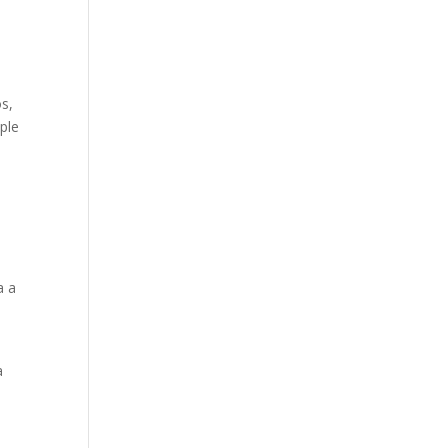
os,
ple
a a
a