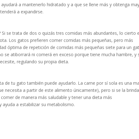
o ayudará a mantenerlo hidratado y a que se llene más y obtenga ma
 tenderá a expandirse.
? Si se trata de dos o quizás tres comidas más abundantes, lo cierto 
cota. Los gatos prefieren comer comidas más pequeñas, pero más
idad óptima de repetición de comidas más pequeñas siete para un ga
o no se atiborrará ni comerá en exceso porque tiene mucha hambre, y s
cesite, regulando su propia dieta.
ta de tu gato también puede ayudarlo. La carne por sí sola es una m
ue necesita a partir de este alimento únicamente), pero si se la brin
 comer de manera más saludable y tener una dieta más
y ayuda a estabilizar su metabolismo.