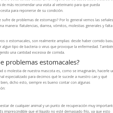
tá de más recomendar una visita al veterinario para que pueda
ecesita para reponerse de su condición.
ue sufre de problemas de estomago? Por lo general vemos las señale
a manera: flatulencias, diarrea, vómitos, molestias generales y falta
ivos o estomacales, son realmente amplias: desde haber comido bas
r algun tipo de bacteria o virus que provoque la enfermedad. Tambié
gerido una cantidad excesiva de comida.
ene problemas estomacales?
dad o molestia de nuestra mascota es, como se imaginarán, hacerle 
ional especializado para decirnos qué le sucede a nuestro can y qué
bien, dicho esto, siempre es bueno contar con algunas
ión:
nestar de cualquier animal y un punto de recuperación muy important
 imprescindible que el líquido no esté demasiado frío, ya que esto