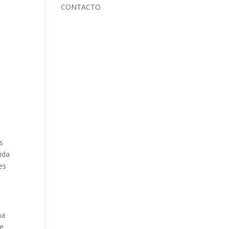
CONTACTO
s
ida
es
ma
de