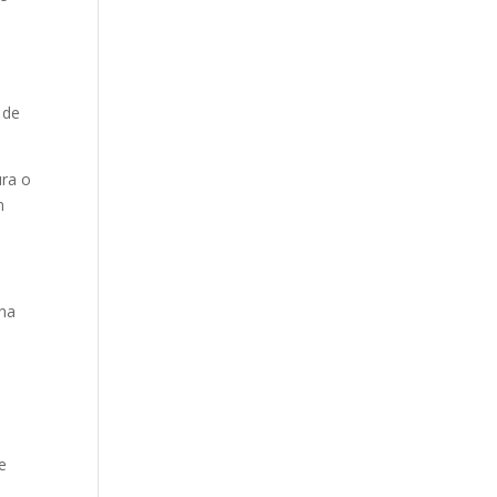
s
 de
ura o
n
una
e