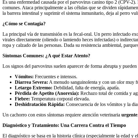
Es una enfermedad causada por el parvovirus canino tipo 2 (CPV-2). E
comunes. Ataca principalmente a las células que se dividen rápidamente 
la barrera intestinal y suprimir el sistema inmunitario, deja al perro v
¿Cómo se Contagia?
La principal vía de transmisión es la fecal-oral. Un perro infectado ex
virales directamente (oliendo o lamiendo heces infectadas) o indirectam
ropa y calzado de las personas. Dada su resistencia ambiental, parque
Síntomas Comunes: ¿A qué Estar Atento?
Los signos del parvovirus suelen aparecer de forma abrupta y pueden 
Vómitos:
Frecuentes e intensos.
Diarrea Severa:
A menudo sanguinolenta y con un olor muy fu
Letargo Extremo:
Debilidad, falta de energía, apatía.
Pérdida de Apetito (Anorexia):
Rechazo total de comida y ag
Fiebre:
Temperatura corporal elevada.
Deshidratación Rápida:
Consecuencia de los vómitos y la dia
Un cachorro con estos síntomas requiere atención veterinaria
urgente
Diagnóstico y Tratamiento: Una Carrera Contra el Tiempo
El diagnóstico se basa en la historia clínica (especialmente la edad y e