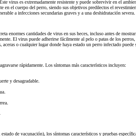
ste virus es extremadamente resistente y puede sobrevivir en el ambien
en el cuerpo del perro, siendo sus objetivos predilectos el revestimient
ulnerable a infecciones secundarias graves y a una deshidratación severa.
creta enormes cantidades de virus en sus heces, incluso antes de mostrar
ente. El virus puede adherirse fácilmente al pelo o patas de los perros, a
s, aceras o cualquier lugar donde haya estado un perro infectado puede
agravarse rápidamente. Los síntomas más característicos incluyen:
erte y desagradable.
ua.
rrea.
.
l estado de vacunación), los síntomas característicos y pruebas específic