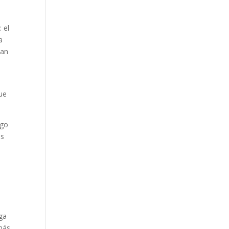
 el
a
nan
que
igo
os
ga
 más