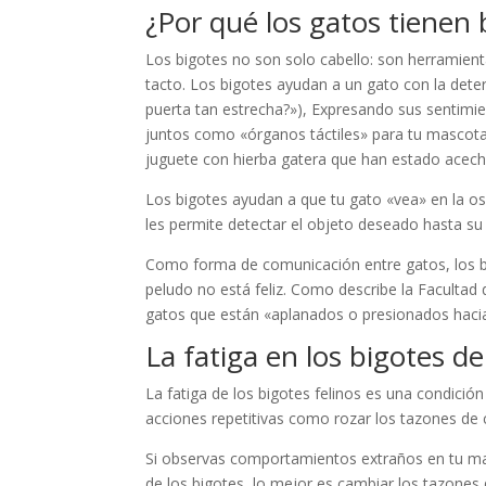
¿Por qué los gatos tienen 
Los bigotes no son solo cabello: son herramient
tacto. Los bigotes ayudan a un gato con la dete
puerta tan estrecha?»), Expresando sus sentimie
juntos como «órganos táctiles» para tu mascota
juguete con hierba gatera que han estado acec
Los bigotes ayudan a que tu gato «vea» en la osc
les permite detectar el objeto deseado hasta s
Como forma de comunicación entre gatos, los bi
peludo no está feliz. Como describe la Facultad d
gatos que están «aplanados o presionados hacia 
La fatiga en los bigotes de
La fatiga de los bigotes felinos es una condició
acciones repetitivas como rozar los tazones de c
Si observas comportamientos extraños en tu mas
de los bigotes, lo mejor es cambiar los tazone