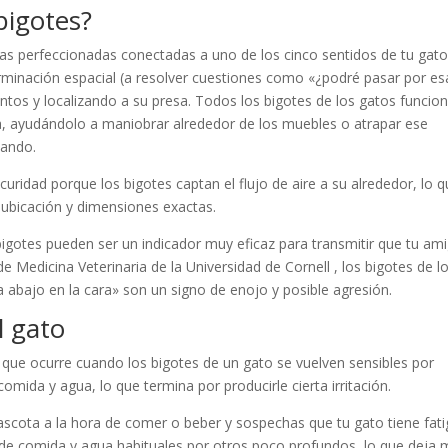
bigotes?
as perfeccionadas conectadas a uno de los cinco sentidos de tu gato:
rminación espacial (a resolver cuestiones como «¿podré pasar por es
ntos y localizando a su presa. Todos los bigotes de los gatos funcio
, ayudándolo a maniobrar alrededor de los muebles o atrapar ese
hando.
uridad porque los bigotes captan el flujo de aire a su alrededor, lo 
u ubicación y dimensiones exactas.
gotes pueden ser un indicador muy eficaz para transmitir que tu am
e Medicina Veterinaria de la Universidad de Cornell , los bigotes de l
abajo en la cara» son un signo de enojo y posible agresión.
l gato
n que ocurre cuando los bigotes de un gato se vuelven sensibles por
omida y agua, lo que termina por producirle cierta irritación.
cota a la hora de comer o beber y sospechas que tu gato tiene fati
s de comida y agua habituales por otros poco profundos, lo que deja