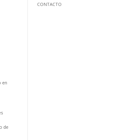
CONTACTO
o en
es
po de