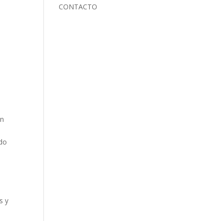
CONTACTO
an
ldo
s y